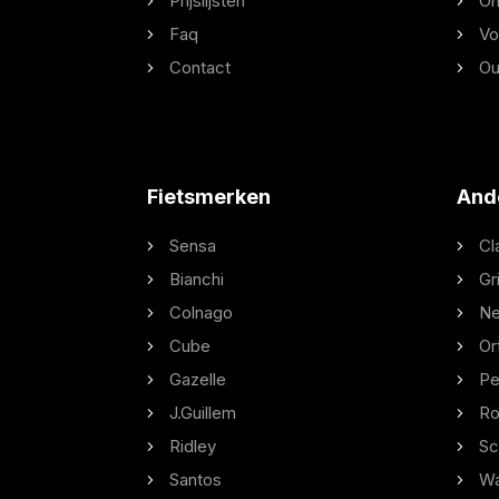
Prijslijsten
On
Faq
Vo
Contact
Ou
Fietsmerken
And
Sensa
Cl
Bianchi
Gr
Colnago
Ne
Cube
Or
Gazelle
Pe
J.Guillem
Ro
Ridley
Sc
Santos
W