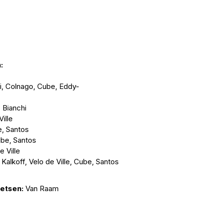
:
i
,
Colnago
,
Cube
,
Eddy-
,
Bianchi
Ville
e
,
Santos
ube
,
Santos
e Ville
,
Kalkoff
,
V
elo de Ville
,
Cube
,
Santos
ietsen:
Van Raam