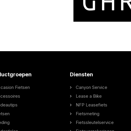
ductgroepen
Diensten
casion Fietsen
Canyon Service
cessoires
Lease a Bike
deautips
NFP Leasefiets
etsen
Fietsmeting
eding
Fietssleutelservice