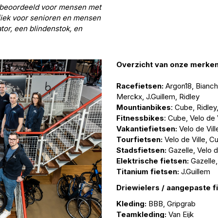
 beoordeeld voor mensen met
iek voor senioren en mensen
or, een blindenstok, en
Overzicht van onze merken
Racefietsen:
Argon18,
Bianch
Merckx
,
J.Guillem,
Ridley
Mountianbikes
:
Cube
,
Ridley
Fitnessbikes
:
Cube
,
V
elo de 
Vakantiefietsen:
V
elo de Vill
Tourfietsen:
V
elo de Ville
,
C
Stadsfietsen:
Gazelle
,
V
elo d
Elektrische fietsen:
Gazelle
Titanium fietsen:
J.Guillem
Driewielers / aangepaste f
Kleding:
BBB, Gripgrab
Teamkleding:
Van Eijk