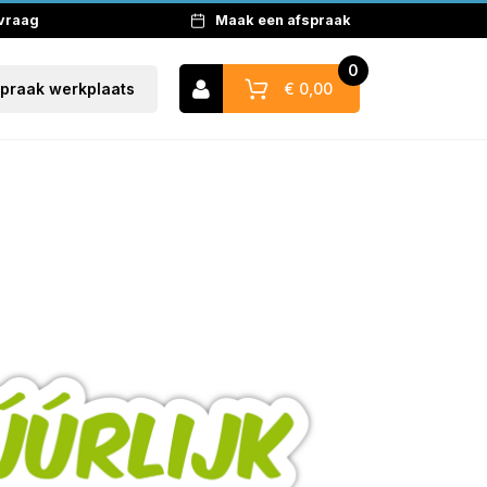
 vraag
Maak een afspraak
0
€ 0,00
spraak werkplaats
Naar winkelwagen