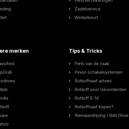
derdelen
Fietsverzekeringen
eding
Zadelservice
tlet
Winterbeurt
ere merken
Tips & Tricks
assified
Fiets van de zaak
ipGrab
Pinion schakelsystemen
odrives
Rohloffnaaf advies
tlieb
Rohloff voor Gevorderden
ndix
Rohloff E-14
hloff
Rohloffnaaf kopen?
ope
Riemaandrijving / Belt Drive
ahoo